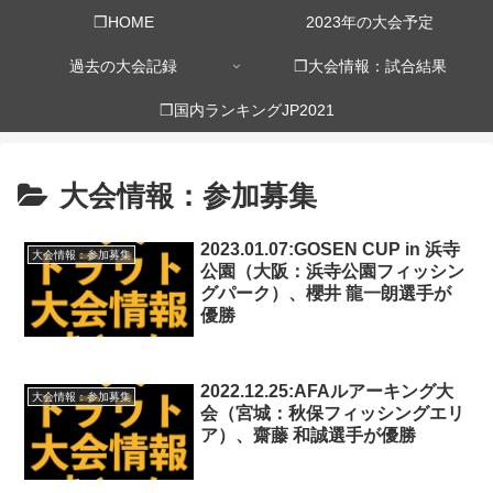
❒HOME
2023年の大会予定
過去の大会記録
❒大会情報：試合結果
❒国内ランキングJP2021
大会情報：参加募集
2023.01.07:GOSEN CUP in 浜寺
大会情報：参加募集
公園（大阪：浜寺公園フィッシン
グパーク）、櫻井 龍一朗選手が
優勝
2022.12.25:AFAルアーキング大
大会情報：参加募集
会（宮城：秋保フィッシングエリ
ア）、齋藤 和誠選手が優勝