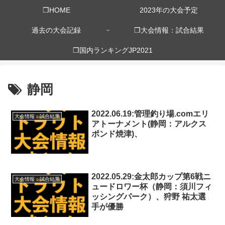
❒HOME
2023年の大会予定
過去の大会記録
❒大会情報：試合結果
❒国内ランキングJP2021
静岡
2022.06.19:管理釣り場.comエリ
大会情報：試合結果
アトーナメント(静岡：アルクス
ポンド焼津)、
2022.05.29:金太郎カップ第6戦ニ
大会情報：試合結果
ュードロワー杯（静岡：須川フィ
ッシングパーク）、狩野 祐太選
手が優勝