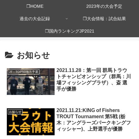
❒HOME
2023年の大会予定
過去の大会記録
❒大会情報：試合結果
❒国内ランキングJP2021
お知らせ
2021.11.28：第一回 群馬トラウ
JT：TOP50地方予選
トチャンピオンシップ（群馬：川
場フィッシングプラザ）、斎 選
手が優勝
2021.11.21:KING of Fishers
お知らせ
TROUT Tournament 第5戦 (栃
木：アングラーズパークキングフ
ィッシャー)、上野選手が優勝