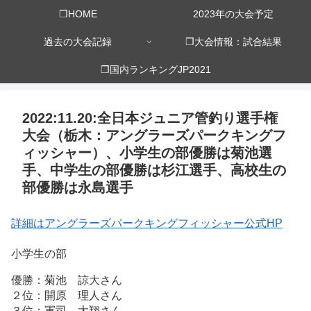
❒HOME
2023年の大会予定
過去の大会記録
❒大会情報：試合結果
❒国内ランキングJP2021
2022:11.20:全日本ジュニア管釣り選手権
大会（栃木：アングラーズパークキングフ
ィッシャー）、小学生の部優勝は菊池選
手、中学生の部優勝は杉江選手、高校生の
部優勝は永島選手
詳細はアングラーズパークキングフィッシャー公式HP
小学生の部
優勝：菊池 諒大さん
２位：開原 理人さん
３位：軍司 大翔さん