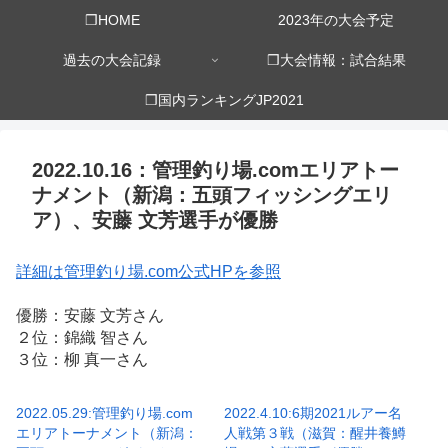
❒HOME
2023年の大会予定
過去の大会記録
❒大会情報：試合結果
❒国内ランキングJP2021
2022.10.16：管理釣り場.comエリアトー
ナメント（新潟：五頭フィッシングエリ
ア）、安藤 文芳選手が優勝
詳細は管理釣り場.com公式HPを参照
優勝：安藤 文芳さん
２位：錦織 智さん
３位：柳 真一さん
2022.05.29:管理釣り場.com
2022.4.10:6期2021ルアー名
エリアトーナメント（新潟：
人戦第３戦（滋賀：醒井養鱒