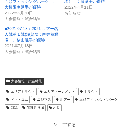
五頭フィッシングパーク）、
場）、安藤選手が優勝
大橋陽生選手が優勝
2022年4月11日
2022年5月30日
お知らせ
大会情報：試合結果
■2021.07.18：2021 ルアー名
人戦第１戦(滋賀県：醒井養鱒
場）、横山選手が優勝
2021年7月18日
大会情報：試合結果
大会情報：試合結果
エリアトラウト
エリアトーナメント
トラウト
ドットコム
ニジマス
ルアー
五頭フィッシングパーク
新潟
管理釣り場
釣り
シェアする