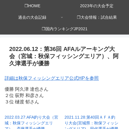
❒HOME
2023年の大会予定
過去の大会記録
❒大会情報：試合結果
❒国内ランキングJP2021
2022.06.12：第36回 AFAルアーキング大
会（宮城：秋保フィッシングエリア）、阿
久津選手が優勝
詳細は秋保フィッシングエリア公式HPを参照
優勝 阿久津 達也さん
２位 荻野 和彦さん
３位 樋渡 郁さん
2022.03.27:AFA釣り大会（宮
2021.11.28:第40回ＡＦＡ釣
城：秋保フィッシングエリ
り大会(宮城県：秋保フィッシ
ア）、斎藤選手が優勝
ングエリア)、田代選手が優勝