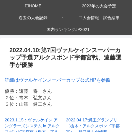
❒HOME
2023年の大会予定
過去の大会記録
❒大会情報：試合結果
❒国内ランキングJP2021
2022.04.10:第7回ヴァルケインスーパーカ
ップ予選アルクスポンド宇都宮戦、遠藤選
手が優勝
詳細はヴァルケインスーパーカップ公式HPを参照
優勝：遠藤 将一さん
２位：青木 弘文さん
３位：山添 健二さん
2023.1.15：ヴァルケイン ア
2022.04.17:鱒王グランプリ
ングラーズシステム in アルク
（栃木：アルクスポンド宇都
スポンド宇都宮（栃木：アル
宮）、野口選手が優勝