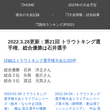
❒HOME
2023年の大会予定
過去の大会記録
❒大会情報：試合結果
❒国内ランキングJP2021
2022.3.28更新：第21回 トラウトキング選
手権、総合優勝は石井選手
詳細はトラウトキング選手権大会公式HP
総合優勝 石井 洋之さん
総合２位 矢島 俊介さん
総合３位 渡辺 元気さん
2023.01.08:トラウトキング
2021.04.04：トラウトキング
選手権大会トライアルシリー
選手権大会トライアルシリー
ズ（栃木：ならやま沼漁
ズ第４戦（静岡県：東山湖フ
場）、横山 智之選手が優勝
ィッシングエリア）、中山 晋