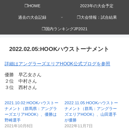
❒HOME
2023年の大会予定
過去の大会記録
❒大会情報：試合結果
❒国内ランキングJP2021
2022.02.05:HOOKハウストーナメント
詳細はアングラーズエリアHOOK公式ブログを参照
優勝 早乙女さん
２位 中村さん
３位 西村さん
2021.10.02:HOOKハウストー
2022.11.05:HOOKハウストー
ナメント（群馬県：アングラ
ナメント（群馬：アングラー
ーズエリアHOOK）、優勝は
ズエリアHOOK）、山田選手
野崎選手
が優勝
2021年10月8日
2022年11月7日