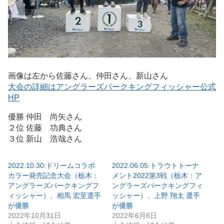
画像は左から佐藤さん、仲田さん、新山さん
大会の詳細はアングラーズパークキングフィッシャー公式
HP
優勝 仲田 尚矢さん
２位 佐藤 功典さん
３位 新山 浩哉さん
2022.10.30:ドリームコラボ
2022.06.05:トラウトトーナ
カラー発売記念大会（栃木：
メント2022第3戦（栃木：ア
アングラーズパークキングフ
ングラーズパークキングフィ
ィッシャー）、相馬 宏至選手
ッシャー）、上野 翔太 選手
が優勝
が優勝
2022年10月31日
2022年6月6日