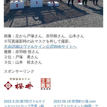
画像：左から戸塚さん、赤羽根さん、山本さん
※写真撮影時のみマスクを外して撮影。
大会詳細はヴァルケイン公式Webサイトへ
優勝：赤羽根 悟さん
２位：戸塚 勇さん
３位：山本 裕太さん
スポンサーリンク
2022.3.20:第7回ヴァルケイ
2022.06.19:管理釣り場.com
ンスーパーカップ予選（静
エリアトーナメント(静岡：ア